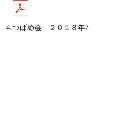
.
4
つばめ会 ２０１８年7
月号
〒673-1431 兵庫県加東市社659
info@tsubamekai.com
|
0795-
42-8655
© 当サイトは一般社団法人が作成したホームペー
ジです。