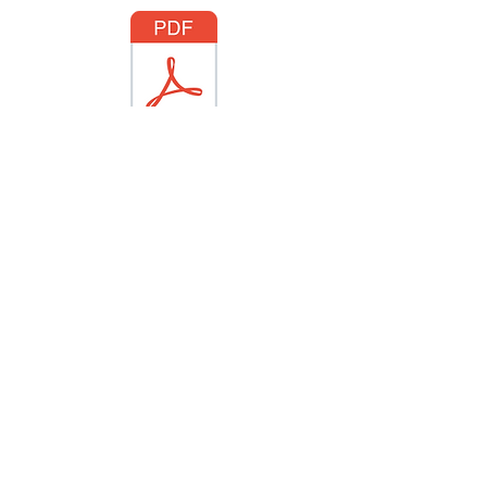
Growingつばめ 支援プログラ
ム(2024/10)
〒673-1431 兵庫県加東市社659
info@tsubamekai.com
|
0795-
42-8655
© 当サイトは一般社団法人が作成したホームペー
ジです。